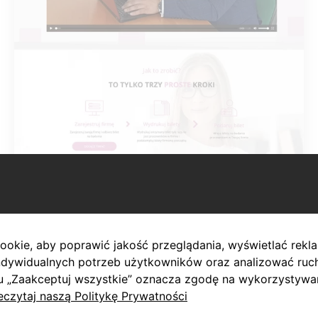
okie, aby poprawić jakość przeglądania, wyświetlać rekla
dywidualnych potrzeb użytkowników oraz analizować ruch 
sku „Zaakceptuj wszystkie” oznacza zgodę na wykorzystywa
eczytaj naszą Politykę Prywatności