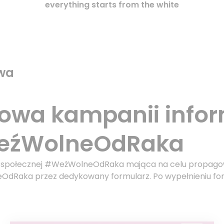
everything starts from the white
owa
towa kampanii info
WeźWolneOdRaka
o-społecznej #WeźWolneOdRaka mająca na celu propagow
neOdRaka przez dedykowany formularz. Po wypełnieniu fo