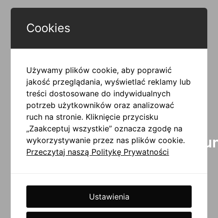
DLACZEGO WARTO ZADBAĆ O OZNAKOWANIE?
Spójne oznakowanie pomaga
Cookies
uporządkować przestrzeń i
poprawić odbiór miejsca przez
użytkowników.
Używamy plików cookie, aby poprawić
jakość przeglądania, wyświetlać reklamy lub
Projektujemy systemy oznakowania wspierające
czytelność komunikacji, sposób poruszania się po
treści dostosowane do indywidualnych
przestrzeni oraz profesjonalny odbiór marki.
potrzeb użytkowników oraz analizować
75
%
50
ruch na stronie. Kliknięcie przycisku
„Zaakceptuj wszystkie” oznacza zgodę na
miliseku
wykorzystywanie przez nas plików cookie.
Przeczytaj naszą Politykę Prywatności
użytkowników ocenia
wystarcza
wiarygodność firmy i
użytkownikowi do
miejsca na podstawie
wyrobienia pierwszego
komunikacji wizualnej
wrażenia na temat
Ustawienia
oraz estetyki
przestrzeni i komunikacji
przestrzeni.
wizualnej.
Źródło: Stanford Web Credibility
Źródło: Nielsen Norman Group
Research