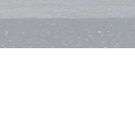
KORZYŚCI DLA FIRM
Projekty outdoorowe pomagają
zwiększyć widoczność marki i
poprawić czytelność
komunikacji reklamowej.
Dobrze zaprojektowane materiały outdoorowe
wspierają profesjonalny odbiór marki oraz
skuteczność reklamy zewnętrznej.