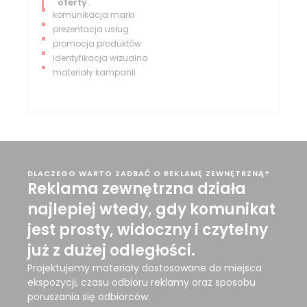
oferty.
komunikacja marki
prezentacja usług
promocja produktów
identyfikacja wizualna
materiały kampanii
DLACZEGO WARTO ZADBAĆ O REKLAMĘ ZEWNĘTRZNĄ?
Reklama zewnętrzna działa
najlepiej wtedy, gdy komunikat
jest prosty, widoczny i czytelny
już z dużej odległości.
Projektujemy materiały dostosowane do miejsca
ekspozycji, czasu odbioru reklamy oraz sposobu
poruszania się odbiorców.