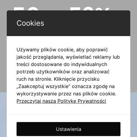
50
59
%
milisekund
Cookies
wystarcza
firm deklaruje, że spójna
użytkownikowi do
komunikacja marki
wyrobienia pierwszego
wpływa na większe
wrażenia na temat marki
zaufanie klientów.
Używamy plików cookie, aby poprawić
i komunikacji wizualnej.
Źródło: Marq Brand Consistency Report
jakość przeglądania, wyświetlać reklamy lub
Źródło: Nielsen Norman Group
treści dostosowane do indywidualnych
potrzeb użytkowników oraz analizować
NAPISZ DO NAS
ruch na stronie. Kliknięcie przycisku
„Zaakceptuj wszystkie” oznacza zgodę na
wykorzystywanie przez nas plików cookie.
Przeczytaj naszą Politykę Prywatności
Ustawienia