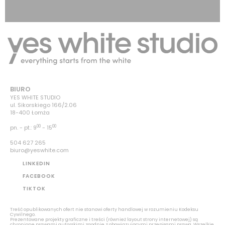
BIURO
Imię
YES WHITE STUDIO
ul. Sikorskiego 166/2.06
18-400 Łomża
00
00
pn. - pt.: 9
- 15
Nazwa firmy / marki
504 627 265
biuro@yeswhite.com
LINKEDIN
FACEBOOK
TIKTOK
E-mail
Treść opublikowanych ofert nie stanowi oferty handlowej w rozumieniu Kodeksu
Cywilnego.
Prezentowane projekty graficzne i treści (również layout strony internetowej) są
chronione prawami autorskimi zgodnie z obowiązującymi przepisami prawa. Wszelkie