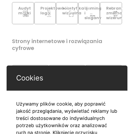
Audyt
Projektowanie
Identyfikacja
Naming
Rebranding
marki
logo
wizualna
i
zmiana
slogany
wizerunku
Strony internetowe i rozwiązania
cyfrowe
Strony
Aplikacje
Automatyzacje
internetowe
webowe
RPA, AI
Cookies
Materiały marketingowe i komunikacja
Używamy plików cookie, aby poprawić
wizualna
jakość przeglądania, wyświetlać reklamy lub
treści dostosowane do indywidualnych
potrzeb użytkowników oraz analizować
Katalogi
Projektowanie
Grafiki
Landing
Systemy
Grafika
Merch
Projekty
Projekty
Infogra
An
ruch na stronie. Kliknięcie przycisku
produktowe
do
do
page
oznakowania
Expo
Gadżety
Outdoorowe
oznakowani
i
2