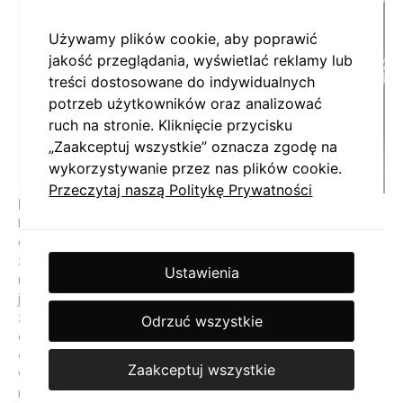
Używamy plików cookie, aby poprawić
jakość przeglądania, wyświetlać reklamy lub
treści dostosowane do indywidualnych
potrzeb użytkowników oraz analizować
ruch na stronie. Kliknięcie przycisku
„Zaakceptuj wszystkie” oznacza zgodę na
wykorzystywanie przez nas plików cookie.
Przeczytaj naszą Politykę Prywatności
Projekt logo marki Ancient Passion
Projekt logo dla organizatora podróży transformacyjnych
do Egiptu. W sygnecie logo marki znajdują się piramidy
zaprezentowane za pomocą jednej linii – jest to także
Ustawienia
nawiązanie do ciągłego procesu jakim w tym przypadku
jest transformacja. Liternictwo w logotypie zostało
zaprojektowane od podstaw tak, aby nawiązywało do
Odrzuć wszystkie
egipskich hieroglifów i wraz z sygnetem tworzyło spójną
całość. Złota kolorystyka logo marki wskazuje na
Zaakceptuj wszystkie
wzniosłość idei jaką jest transformacja – złoto było
również wykorzystywane przez Egipcjan (znajduje się na