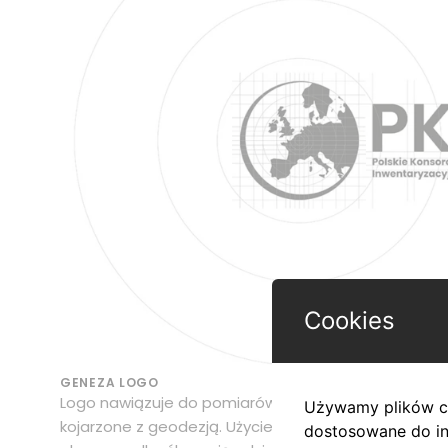
Cookies
GENEZA LOGO
Logo nawiązuje do pomiarów realizowanych przez fir
Używamy plików co
kojarzone z geodezją. Użycie globu z przybliżeniem
dostosowane do in