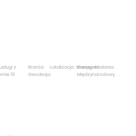
sługi z
Branża:
Lokalizacja:
Warszawa
Zasięg działania:
.
rnie 16
Geodezja.
Międzynarodowy.