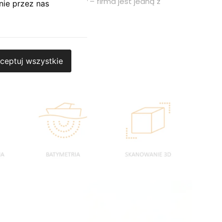
o wielkości samej firmy – firma jest jedną z
nie przez nas
ceptuj wszystkie