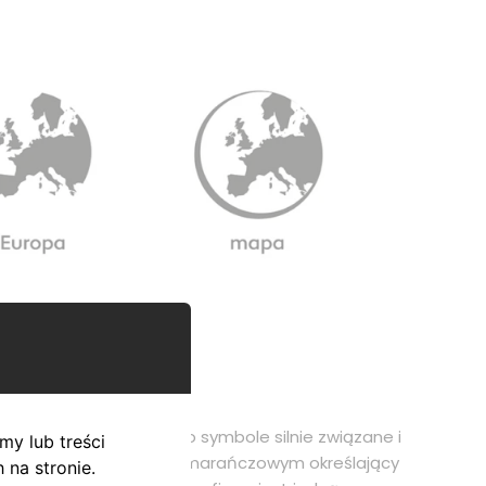
bu oraz obszaru – są to symbole silnie związane i
my lub treści
czny kształt w kolorze pomarańczowym określający
na stronie.