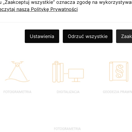
ą skalę świadczonych usług. W ten sposób logo mówi również 
sku „Zaakceptuj wszystkie” oznacza zgodę na wykorzystywa
 16 krajów.
eczytaj naszą Politykę Prywatności
Ustawienia
Odrzuć wszystkie
Zaak