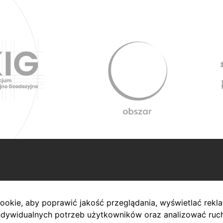
mę na terenie Europy. Sygnet w logo nawiązuje do mapy, glo
okie, aby poprawić jakość przeglądania, wyświetlać rekla
 mapy na Europę wskazuje na region działania firmy. Dynami
dywidualnych potrzeb użytkowników oraz analizować ruch 