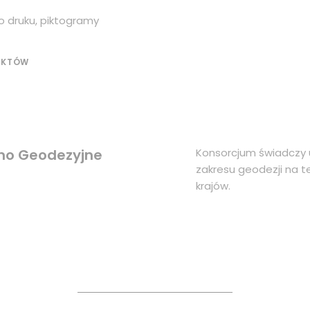
do druku, piktogramy
EKTÓW
jno Geodezyjne
Konsorcjum świadczy u
zakresu geodezji na te
krajów.