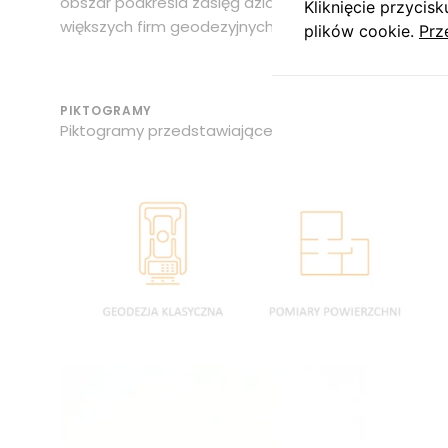
obszar podkreśla zasięg działania i wskazuje na duż
Kliknięcie przyci
większych firm geodezyjnych w Polsce obsługujących
plików cookie.
Prz
PIKTOGRAMY
Piktogramy przedstawiające główne usługi.